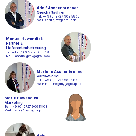
Adolf Aschenbrenner
Geschäftsührer
Tel:
+49 (0) 9727 909 5808
Mail:
adolf@mygagroup.de
Manuel Huwendiek
Partner &
Lieferantenbetreuung
Tel:
+49 (0) 9727 909 5808
Mail:
manuel@mygagroup.de
Marlene Aschenbrenner
Parts-World
Tel:
+49 (0) 9727 909 5808
Mail:
marlene@mygagroup.de
Marie Huwendiek
Marketing
Tel:
+49 (0) 9727 909 5808
Mail:
marie@mygagroup.de
Abby