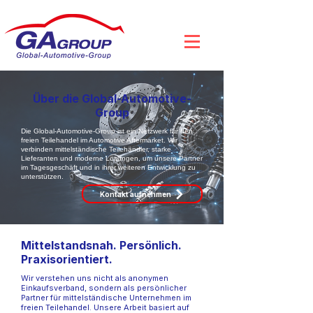
Über die Global-Automotive-
Group
Die Global-Automotive-Group ist ein Netzwerk für den
freien Teilehandel im Automotive Aftermarket. Wir
verbinden mittelständische Teilehändler, starke
Lieferanten und moderne Lösungen, um unsere Partner
im Tagesgeschäft und in ihrer weiteren Entwicklung zu
unterstützen.
Kontakt aufnehmen
Mittelstandsnah. Persönlich.
Praxisorientiert.
Wir verstehen uns nicht als anonymen
Einkaufsverband, sondern als persönlicher
Partner für mittelständische Unternehmen im
freien Teilehandel. Unsere Arbeit basiert auf