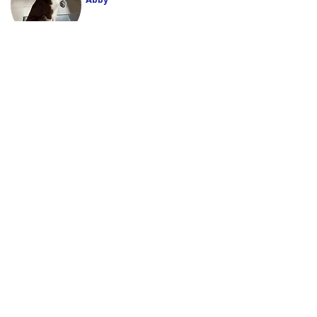
Partnerschaft bedeutet für uns
mehr als Zusammenarbeit
Für uns bedeutet Partnerschaft, gemeinsam
Lösungen zu finden, offen miteinander zu
sprechen und langfristig zusammenzuarbeiten.
Wir möchten nicht nur Strukturen bereitstellen,
sondern unsere Partner aktiv begleiten und
gemeinsam mit ihnen Möglichkeiten
entwickeln.
Verlässlichkeit, persönliche Nähe und ein fairer
Umgang sind dabei die Grundlage unserer
Arbeit.
Kontakt
Global-Automotive-Group GmbH
Global-Automotive-Parts-World GmbH
Bürgstrasse 1
97453 Schonungen / Abersfeld
Telefon:
+49 (0) 9727
/
909 5808